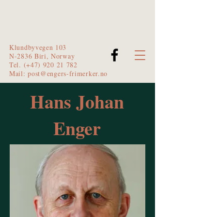
Klundbyvegen 103
N-2836 Biri, Norway
Tel. (+47)
920 21 782
Mail:
post@engers-frimerker.no
Hans Johan
Enger