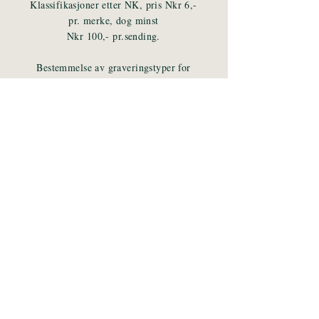
Klassifikasjoner etter NK, pris Nkr 6,-
pr. merke, dog minst
Nkr 100,- pr.sending.
Bestemmelse av graveringstyper for
20mm, Nkr 20,- pr merke, for andre
utgaver samt plateposisjoner etc. Nkr
30,- pr merke. Ehthetsgaranti for
stemplede krigsmerker, Maud og Haakon
1937
utføres med garantistpl.bak for 4% av
HK-verdien eller minimum Nkr 6,- pr.
merke.
Porto og forsikring av retursending
kommer i tillegg.
Eller retur i vanlig brev for mottagers
risiko mot skriftlig samtykke.
Rekommandert brev for mottagers risiko.
Porto for tiden 221,-